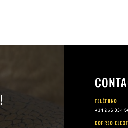
CONTA
!
TELÉFONO
+34 966 334 5
CORREO ELEC