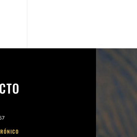
CTO
67
TRÓNICO