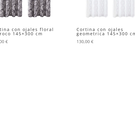
tina con ojales floral
Cortina con ojales
roco 145×300 cm
geometrica 145×300 c
,00
€
130,00
€