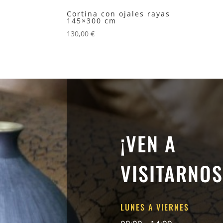
Cortina con ojales rayas
145×300 cm
130,00
€
¡VEN A
VISITARNOS
LUNES A VIERNES